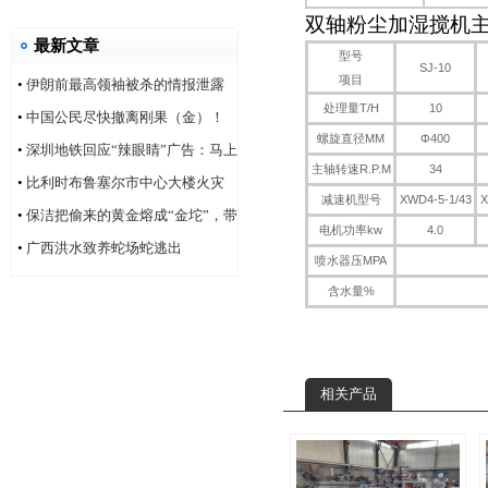
双轴粉尘加湿搅机
最新文章
型号
SJ-10
项目
•
伊朗前最高领袖被杀的情报泄露
处理量T/H
10
问题，“很可能仍然存在”
•
中国公民尽快撤离刚果（金）！
螺旋直径MM
Φ400
•
深圳地铁回应“辣眼睛”广告：马上
主轴转速R.P.M
34
改！
•
比利时布鲁塞尔市中心大楼火灾
减速机型号
XWD4-5-1/43
X
造成6人死亡
•
保洁把偷来的黄金熔成“金坨”，带
电机功率kw
4.0
着家人连夜逃跑
•
广西洪水致养蛇场蛇逃出
喷水器压MPA
含水量%
相关产品