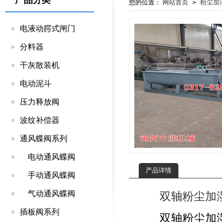
产品分类
您的位置：
网站首页
>
粉尘加
电液动腭式闸门
分料器
干灰散装机
电动泥斗
压力释放阀
波纹补偿器
通风蝶阀系列
电动通风蝶阀
产品详情
手动通风蝶阀
气动通风蝶阀
双轴粉尘加
插板阀系列
双轴粉尘加湿