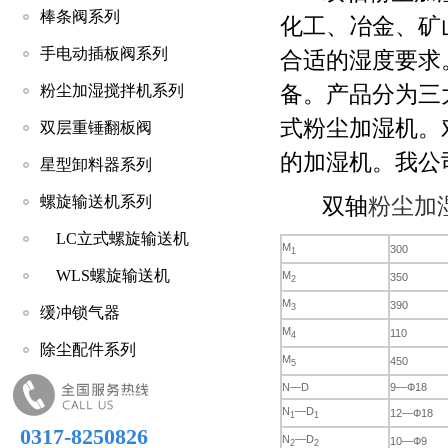
棒条阀系列
化工、冶金、矿
手电动插板阀系列
合适的湿度要求
粉尘加湿搅拌机系列
备。产品分为三
式粉尘加湿机。
双层重锤翻板阀
的加湿机。我公
星型卸料器系列
螺旋输送机系列
双轴
粉尘加
LC立式螺旋输送机
M
300
1
WLS螺旋输送机
M
350
2
M
390
3
缓冲锁气器
M
110
4
除尘配件系列
M
450
5
N—D
9—Ф18
N
—D
12—Ф18
1
1
0317-8250826
N
—D
10—Ф9
2
2