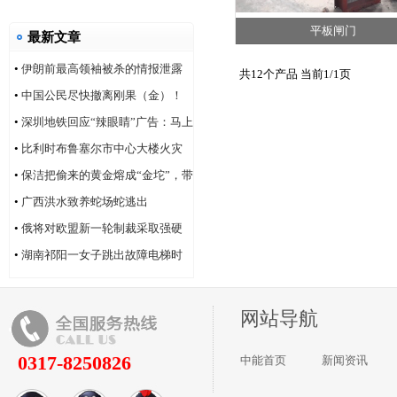
平板闸门
最新文章
•
伊朗前最高领袖被杀的情报泄露
共12个产品 当前1/1页
问题，“很可能仍然存在”
•
中国公民尽快撤离刚果（金）！
•
深圳地铁回应“辣眼睛”广告：马上
改！
•
比利时布鲁塞尔市中心大楼火灾
造成6人死亡
•
保洁把偷来的黄金熔成“金坨”，带
着家人连夜逃跑
•
广西洪水致养蛇场蛇逃出
•
俄将对欧盟新一轮制裁采取强硬
反制
•
湖南祁阳一女子跳出故障电梯时
坠井身亡
网站导航
0317-8250826
中能首页
新闻资讯