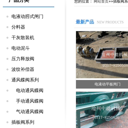
产品分类
您的位置：
网站首页
»»插板阀
电液动腭式闸门
最新产品
NEW PRODUCTS
分料器
干灰散装机
电动泥斗
压力释放阀
波纹补偿器
通风蝶阀系列
电液动平板闸门
电动通风蝶阀
手动通风蝶阀
气动通风蝶阀
插板阀系列