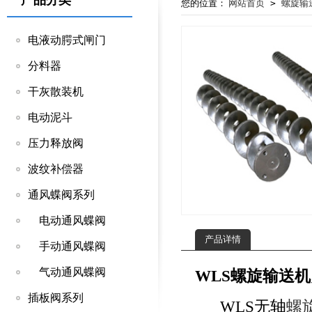
产品分类
您的位置：
网站首页
>
螺旋输
电液动腭式闸门
分料器
干灰散装机
电动泥斗
压力释放阀
波纹补偿器
通风蝶阀系列
电动通风蝶阀
产品详情
手动通风蝶阀
气动通风蝶阀
WLS螺旋输送机
插板阀系列
WLS无轴
螺