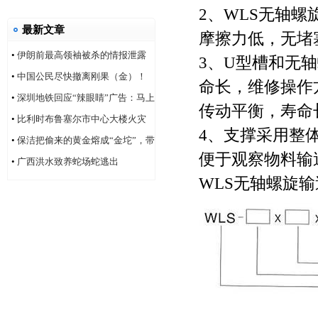
2、WLS无轴
最新文章
摩擦力低，无堵
•
伊朗前最高领袖被杀的情报泄露
3、U型槽和无
问题，“很可能仍然存在”
•
中国公民尽快撤离刚果（金）！
命长，维修操作
•
深圳地铁回应“辣眼睛”广告：马上
传动平衡，寿命
改！
•
比利时布鲁塞尔市中心大楼火灾
4、支撑采用整
造成6人死亡
•
保洁把偷来的黄金熔成“金坨”，带
便于观察物料输
着家人连夜逃跑
•
广西洪水致养蛇场蛇逃出
WLS无轴螺旋