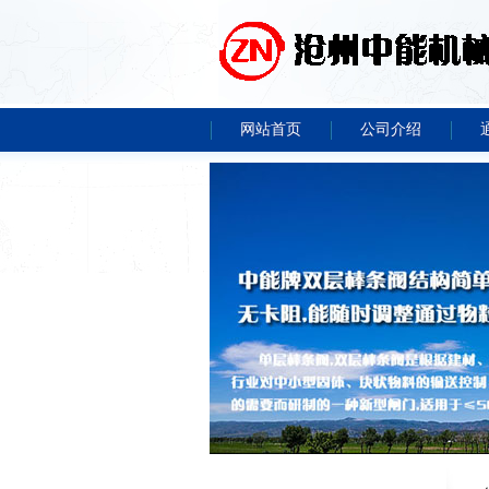
网站首页
公司介绍