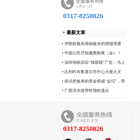
0317-8250826
最新文章
•
伊朗前最高领袖被杀的情报泄露
问题，“很可能仍然存在”
•
中国公民尽快撤离刚果（金）！
•
深圳地铁回应“辣眼睛”广告：马上
改！
•
比利时布鲁塞尔市中心大楼火灾
造成6人死亡
•
保洁把偷来的黄金熔成“金坨”，带
着家人连夜逃跑
•
广西洪水致养蛇场蛇逃出
0317-8250826