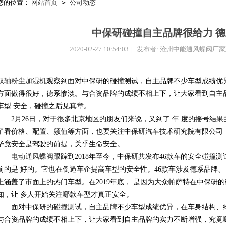
您的位置：
网站首页
>
公司动态
中保研碰撞自主品牌很给力 
2020-02-27 10:54:03
|
发布者: 沧州中能通风蝶阀厂
双轴粉尘加湿机
观察到面对中保研的碰撞测试，自主品牌不少车型成绩优
方面做得很好，德系惨淡。与合资品牌的成绩不相上下，让大家看到自主
车型 安全，碰撞之后见真章。
2月26日，对于很多北京地区的朋友们来说，又到了 年 度的摇号结果
了看价格、配置、颜值等方面，也要关注中保研汽车技术研究院有限公司
毕竟安全是驾驶的前提，关乎生命安全。
电动通风蝶阀
跟踪到2018年至今，中保研共发布46款车的安全碰撞
前的是 好的。它也在倒逼车企提高车型的安全性。46款车涉及德系品牌
上涵盖了市面上的热门车型。在2019年底， 是因为大众帕萨特在中保研
知，让 多人开始关注哪款车型才真正安全。
面对中保研的碰撞测试，自主品牌不少车型成绩优异，在车身结构、维
与合资品牌的成绩不相上下，让大家看到自主品牌的实力不断增强，究竟