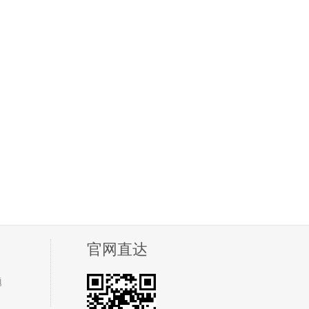
官网直达
题