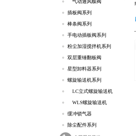
气动通风蝶阀
插板阀系列
棒条阀系列
手电动插板阀系列
粉尘加湿搅拌机系列
双层重锤翻板阀
星型卸料器系列
螺旋输送机系列
LC立式螺旋输送机
WLS螺旋输送机
缓冲锁气器
除尘配件系列