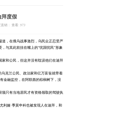
迪拜度假
家直销
|
查看:
973
日报道，在俄乌战事激烈，乌民众正忍受严
，与其此前挂在嘴上的“忧国忧民”形象
家和公民，但这并没有耽误他们在迪拜
的乌克兰公民、政治家和亿万富翁就带着
盟有金融监控，在阿联酋的棕榈树下，没
获颁只有当地居民才有资格领取的驾驶执
尤利娅·季莫申科也被发现人在迪拜，和