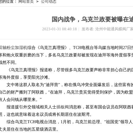
您的位置：
网站首页
>
公司动态
国内战争，乌克兰政要被曝在
2023-01-31 08:40:18
|
发布者: 沧州中能通风蝶阀厂
双轴粉尘加湿机
综合《乌克兰真理报》、TCH电视台等乌媒当地时间27
寒和炮火双重折磨的当下，多名乌克兰政要却被发现在迪拜等海外度假享受
截然不同。
《乌克兰真理报》报道称，尽管很多乌克兰政要声称非常担心自己的国
等海外度假，享受阳光沙滩。
文中将这群人取名为“迪拜营”，称在俄乌冲突全面爆发后，这些富有
自己的财产搬到了阿联酋，“在迪拜，乌克兰贵宾觉得受到保护，因为欧
有人会问钱从哪里来。”
报道援引外交领域相关人士
插板阀
消息称，甚至有国会议员在阿联酋
照，这也就意味着这名议员或将长期居住在波斯湾。
综合乌克兰TCH电视台消息，1月初，乌克兰前总理、“祖国党”领导人
丈夫居住在当地的五星级酒店里。