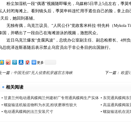
粉尘加湿机一段“偶遇”视频随即曝光，乌媒称5日早上5点左右，季莫
私人封闭海滩上。看到镜头后，季莫申科连忙用手遮住自己的脸，拿上自
5天后，她回到基辅。
无独有偶，乌克兰议员、“人民公仆”党政客米科拉·特先科（Mykola Tis
泰国，并晒出了一段自己在海滩游泳的视频，激怒民众。
近日乌克兰爆发“贪腐风波”，总统办公室副主任、副总检察长、4州负
乌总统泽连斯基随后表示禁止乌官员出于非公务目的出国旅行。
更多
上一篇：
中国无侦7无人侦查机穿越宫古海峡
下一篇：
欧盟
相关阅读
•
甘肃兰州电动通风蝶阀兰州建材厂专用通风蝶阀生产实体
•
东莞通风蝶阀东
厂家中能电动通风蝶阀厂
•
螺旋输送机输送物料为水泥,粉状磨琢性较大
•
高温通风蝶阀装
•
电动通风蝶阀的法兰安装尺寸
•
螺旋输送机在泥