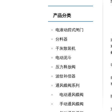
产品分类
电液动腭式闸门
分料器
干灰散装机
电动泥斗
压力释放阀
波纹补偿器
通风蝶阀系列
电动通风蝶阀
手动通风蝶阀