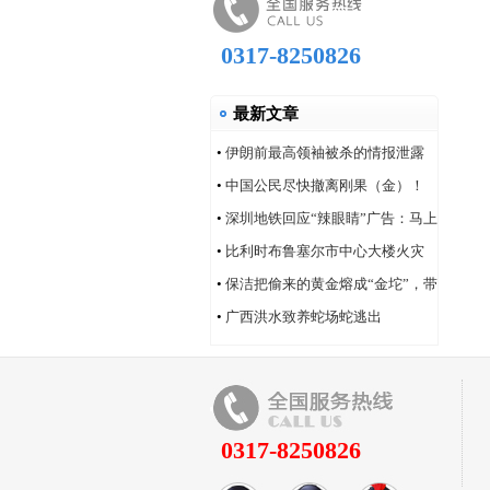
0317-8250826
最新文章
•
伊朗前最高领袖被杀的情报泄露
问题，“很可能仍然存在”
•
中国公民尽快撤离刚果（金）！
•
深圳地铁回应“辣眼睛”广告：马上
改！
•
比利时布鲁塞尔市中心大楼火灾
造成6人死亡
•
保洁把偷来的黄金熔成“金坨”，带
着家人连夜逃跑
•
广西洪水致养蛇场蛇逃出
0317-8250826