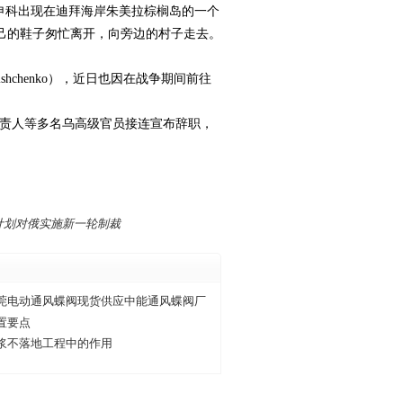
申科出现在迪拜海岸朱美拉棕榈岛的一个
己的鞋子匆忙离开，向旁边的村子走去。
hchenko），近日也因在战争期间前往
责人等多名乌高级官员接连宣布辞职，
计划对俄实施新一轮制裁
莞电动通风蝶阀现货供应中能通风蝶阀厂
置要点
浆不落地工程中的作用