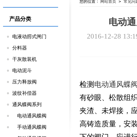
您的位置：
网站首页
>
常见问
产品分类
电动通
2016-12-28 13:1
电液动腭式闸门
分料器
干灰散装机
电动泥斗
压力释放阀
检测
电动通风蝶
波纹补偿器
有砂眼、松散组织
通风蝶阀系列
夹渣、未焊接，
电动通风蝶阀
高铸造质量，安装
手动通风蝶阀
下的阀门，应进行