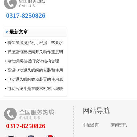
0317-8250826
最新文章
•
粉尘加湿搅拌机可根据工艺要求
选用
•
双层重锤翻板阀开关动作速度调
整
•
电动蝶阀挡板门设计结构合理
•
高温电动通风蝶阀的安装和使用
方法
•
电动通风蝶阀驱动装置的使用原
理特点
•
电动污泥斗是在脱水机对污泥脱
水作业
网站导航
0317-8250826
中能首页
新闻资讯