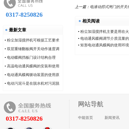
上一篇：
电液动腭式闸门的开关
0317-8250826
相关阅读
最新文章
•
粉尘加湿搅拌机主要是用在火
•
电动通风蝶阀调节介质流量的
•
粉尘加湿搅拌机可根据工艺要求
•
矩形电动通风蝶阀的使用环境
选用
•
双层重锤翻板阀开关动作速度调
整
•
电动蝶阀挡板门设计结构合理
•
高温电动通风蝶阀的安装和使用
方法
•
电动通风蝶阀驱动装置的使用原
理特点
•
电动污泥斗是在脱水机对污泥脱
水作业
网站导航
0317-8250826
中能首页
新闻资讯