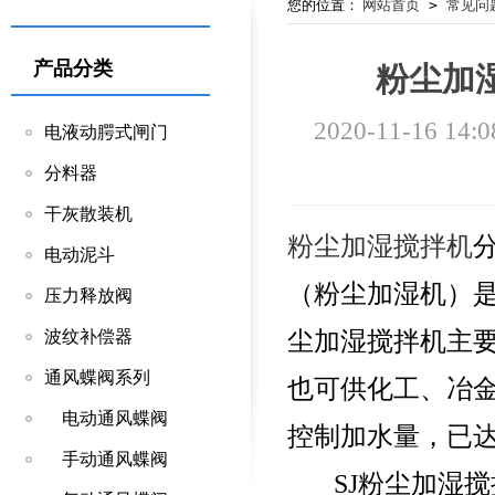
您的位置：
网站首页
>
常见问
产品分类
粉尘加
2020-11-16 14:0
电液动腭式闸门
分料器
干灰散装机
粉尘加湿搅拌机
电动泥斗
（粉尘加湿机）
压力释放阀
尘加湿搅拌机主
波纹补偿器
通风蝶阀系列
也可供化工、冶
电动通风蝶阀
控制加水量，已
手动通风蝶阀
SJ粉尘加湿搅