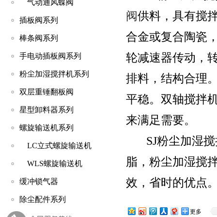
气动通风蝶阀
阀
供料，具有搅
插板阀系列
合金或复合陶瓷
棒条阀系列
轮减速器传动，
手电动插板阀系列
粉尘加湿搅拌机系列
排料，结构合理
双层重锤翻板阀
平稳。双轴搅拌
星型卸料器系列
来满足需要。
螺旋输送机系列
SJ粉尘加湿搅
LC立式螺旋输送机
脂，粉尘加湿搅
WLS螺旋输送机
效，省时的优点
缓冲锁气器
除尘配件系列
更多