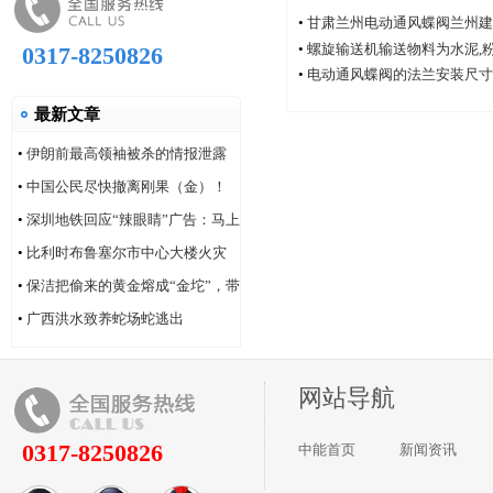
•
甘肃兰州电动通风蝶阀兰州建
厂家中能电动通风蝶阀厂
•
螺旋输送机输送物料为水泥,
0317-8250826
•
电动通风蝶阀的法兰安装尺寸
最新文章
•
伊朗前最高领袖被杀的情报泄露
问题，“很可能仍然存在”
•
中国公民尽快撤离刚果（金）！
•
深圳地铁回应“辣眼睛”广告：马上
改！
•
比利时布鲁塞尔市中心大楼火灾
造成6人死亡
•
保洁把偷来的黄金熔成“金坨”，带
着家人连夜逃跑
•
广西洪水致养蛇场蛇逃出
网站导航
0317-8250826
中能首页
新闻资讯