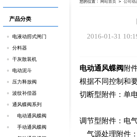
您的位置：
网站首页
>
公司动
产品分类
2016-01-31 10:1
电液动腭式闸门
分料器
干灰散装机
电动通风蝶阀
附
电动泥斗
根据不同控制
压力释放阀
切断型附件：单
波纹补偿器
通风蝶阀系列
电动通风蝶阀
调节型附件：电
手动通风蝶阀
气源处理附件