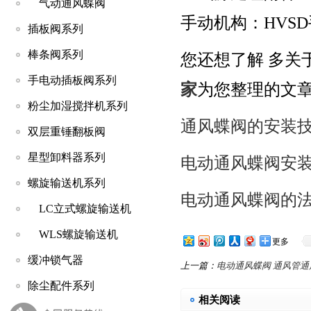
气动通风蝶阀
手动机构：HV
插板阀系列
棒条阀系列
您还想了解 多关
手电动插板阀系列
家
为您整理的文
粉尘加湿搅拌机系列
通风蝶阀的安装
双层重锤翻板阀
星型卸料器系列
电动通风蝶阀安
螺旋输送机系列
电动通风蝶阀的
LC立式螺旋输送机
WLS螺旋输送机
更多
缓冲锁气器
上一篇：
电动通风蝶阀 通风管
除尘配件系列
相关阅读