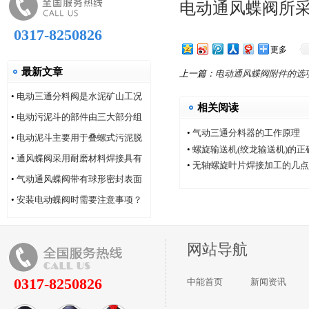
电动通风蝶阀所
0317-8250826
更多
最新文章
上一篇：
电动通风蝶阀附件的选
•
电动三通分料阀是水泥矿山工况
相关阅读
的系列产品
•
电动污泥斗的部件由三大部分组
•
气动三通分料器的工作原理
成
•
电动泥斗主要用于叠螺式污泥脱
•
螺旋输送机(绞龙输送机)的
水机
•
通风蝶阀采用耐磨材料焊接具有
•
无轴螺旋叶片焊接加工的几点
耐磨性好的特点
•
气动通风蝶阀带有球形密封表面
的衬氟塑料
•
安装电动蝶阀时需要注意事项？
网站导航
0317-8250826
中能首页
新闻资讯