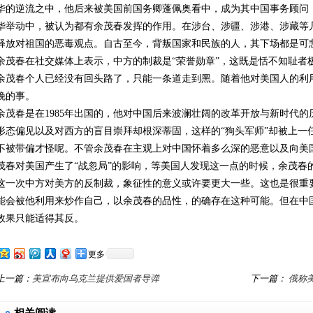
华的逆流之中，他后来被美国前国务卿蓬佩奥看中，成为其中国事务顾问
华举动中，被认为都有余茂春发挥的作用。在涉台、涉疆、涉港、涉藏等
释放对祖国的恶毒观点。自古至今，背叛国家和民族的人，其下场都是可
余茂春在社交媒体上表示，中方的制裁是“荣誉勋章”，这既是恬不知耻者
余茂春个人已经没有回头路了，只能一条道走到黑。随着他对美国人的利
晚的事。
余茂春是在1985年出国的，他对中国后来波澜壮阔的改革开放与新时代
形态偏见以及对西方的盲目崇拜却根深蒂固，这样的“狗头军师”却被上一
不被带偏才怪呢。不管余茂春在主观上对中国怀着多么深的恶意以及向美
茂春对美国产生了“战忽局”的影响，等美国人发现这一点的时候，余茂春
这一次中方对美方的反制裁，象征性的意义或许要更大一些。这也是很重
能会被他利用来炒作自己，以余茂春的品性，的确存在这种可能。但在中
效果只能适得其反。
更多
上一篇：
美宣布向乌克兰提供爱国者导弹
下一篇：
俄称
相关阅读