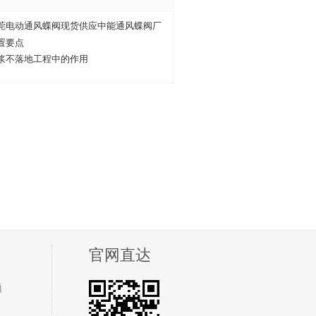
莞电动通风蝶阀现货供应中能通风蝶阀厂
置要点
浆不落地工程中的作用
官网直达
题