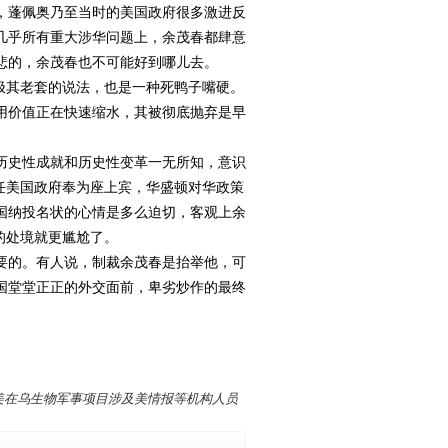
，蓬佩奥乃至当时的美国政府很多激进反
几乎所有重大涉华问题上，余茂春都肆意
悲的，余茂春也不可能好到哪儿去。
极其老套的说法，也是一种死鸭子嘴硬。
用价值正在快速缩水，其被彻底抛弃是早
的历史性成就和历史性变革一无所知，意识
任美国政府奉为座上宾，华盛顿对华政策
国纳投名状的心情是多么迫切，客观上余
的处境就更尴尬了。
要的。有人说，制裁余茂春是抬举他，可
国堂堂正正的外交面前，卑劣炒作的最终
美在乌生物军事项目涉及美情报等机构人员