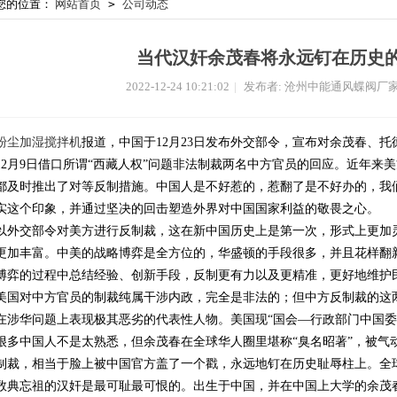
您的位置：
网站首页
>
公司动态
当代汉奸余茂春将永远钉在历史
2022-12-24 10:21:02
|
发布者: 沧州中能通风蝶阀厂
粉尘加湿搅拌机
报道，中国于12月23日发布外交部令，宣布对余茂春、托
12月9日借口所谓“西藏人权”问题非法制裁两名中方官员的回应。近年来
都及时推出了对等反制措施。中国人是不好惹的，惹翻了是不好办的，我
实这个印象，并通过坚决的回击塑造外界对中国国家利益的敬畏之心。
以外交部令对美方进行反制裁，这在新中国历史上是第一次，形式上更加
更加丰富。中美的战略博弈是全方位的，华盛顿的手段很多，并且花样翻
博弈的过程中总结经验、创新手段，反制更有力以及更精准，更好地维护
美国对中方官员的制裁纯属干涉内政，完全是非法的；但中方反制裁的这两
在涉华问题上表现极其恶劣的代表性人物。美国现“国会—行政部门中国委
很多中国人不是太熟悉，但余茂春在全球华人圈里堪称“臭名昭著”，被气
制裁，相当于脸上被中国官方盖了一个戳，永远地钉在历史耻辱柱上。全
数典忘祖的汉奸是最可耻最可恨的。出生于中国，并在中国上大学的余茂