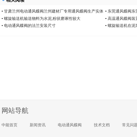
•
甘肃兰州电动通风蝶阀兰州建材厂专用通风蝶阀生产实体
•
东莞通风蝶阀东
厂家中能电动通风蝶阀厂
•
螺旋输送机输送物料为水泥,粉状磨琢性较大
•
高温通风蝶阀装
•
电动通风蝶阀的法兰安装尺寸
•
螺旋输送机在泥
网站导航
中能首页
新闻资讯
电动通风蝶阀
技术文档
常见问