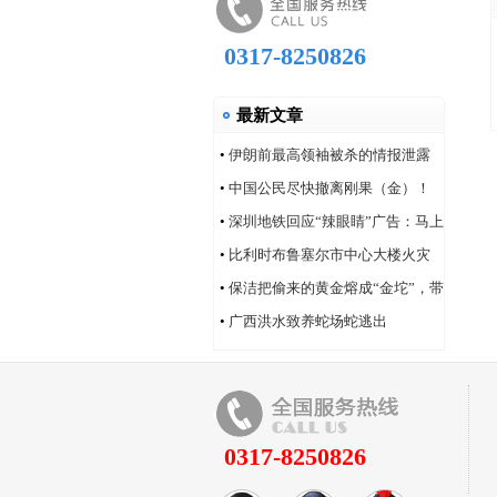
0317-8250826
最新文章
•
伊朗前最高领袖被杀的情报泄露
问题，“很可能仍然存在”
•
中国公民尽快撤离刚果（金）！
•
深圳地铁回应“辣眼睛”广告：马上
改！
•
比利时布鲁塞尔市中心大楼火灾
造成6人死亡
•
保洁把偷来的黄金熔成“金坨”，带
着家人连夜逃跑
•
广西洪水致养蛇场蛇逃出
0317-8250826