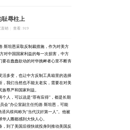
的耻辱柱上
家直销
|
查看:
919
德·斯坦恩采取反制裁措施，作为对美方
美方对中国国家利益的每一次损害，中方
们要在蠢蠢欲动的对华挑衅者心里不断夯
灵活多变，也让中方反制工具箱里的选择
新，我们当然也不能太老实，需要在对美
民族尊严和国家利益。
个人，可以说是“罪有应得”，都是长期
员会”办公室副主任托德·斯坦恩，可能
动
通风蝶阀
称为“当代汉奸第一人”。他被
球华人圈都感到大快人心。
春，到了美国后很快就投身到推动美国反