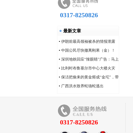
0317-8250826
最新文章
•
伊朗前最高领袖被杀的情报泄露
问题，“很可能仍然存在”
•
中国公民尽快撤离刚果（金）！
•
深圳地铁回应“辣眼睛”广告：马上
改！
•
比利时布鲁塞尔市中心大楼火灾
造成6人死亡
•
保洁把偷来的黄金熔成“金坨”，带
着家人连夜逃跑
•
广西洪水致养蛇场蛇逃出
0317-8250826