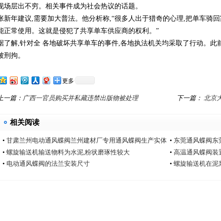
现场层出不穷。相关事件成为社会热议的话题。
张新年建议,需要加大普法。他分析称,“很多人出于猎奇的心理,把单车骑
能正常使用。这就是侵犯了共享单车供应商的权利。”
据了解,针对全 各地破坏共享单车的事件,各地执法机关均采取了行动。
被刑拘。
更多
上一篇：
广西一官员购买并私藏违禁出版物被处理
下一篇：
北京
相关阅读
•
甘肃兰州电动通风蝶阀兰州建材厂专用通风蝶阀生产实体
•
东莞通风蝶阀东
厂家中能电动通风蝶阀厂
•
螺旋输送机输送物料为水泥,粉状磨琢性较大
•
高温通风蝶阀装
•
电动通风蝶阀的法兰安装尺寸
•
螺旋输送机在泥