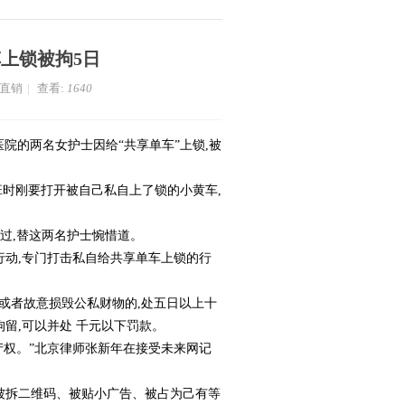
上锁被拘5日
家直销
|
查看:
1640
总医院的两名女护士因给“共享单车”上锁,被
下班时刚要打开被自己私自上了锁的小黄车,
经过,替这两名护士惋惜道。
行动,专门打击私自给共享单车上锁的行
或者故意损毁公私财物的,处五日以上十
拘留,可以并处 千元以下罚款。
产权。”北京律师张新年在接受未来网记
、被拆二维码、被贴小广告、被占为己有等