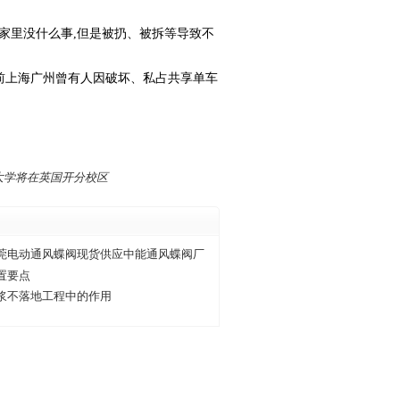
回家里没什么事,但是被扔、被拆等导致不
此前上海广州曾有人因破坏、私占共享单车
大学将在英国开分校区
莞电动通风蝶阀现货供应中能通风蝶阀厂
置要点
浆不落地工程中的作用