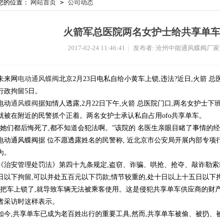
您的位置：
网站首页
>
公司动态
火箭军总医院两名女护士给共享单车
2017-02-24 11:46:41
|
发布者: 沧州中能通风蝶阀厂
未来网
电动通风蝶阀
北京2月23日电私自给小黄车上锁,违法?近日,火箭 
行政拘留5日。
电动
通风蝶阀
据知情人透露,2月22日下午,火箭 总医院门口,两名女护士
就被在附近的民警抓个正着。两名女护士承认私自占用ofo共享单车。
“她们都后悔死了,都不知道会犯法啊。”该院的 名医生亲眼目睹了事情的
电动通风蝶阀据 位不愿透露姓名的民警称, 近北京市公安局开展内部专项
为。
《治安管理处罚法》第四十九条规定,盗窃、诈骗、哄抢、抢夺、敲诈勒索
日以下拘留,可以并处五百元以下罚款;情节较重的,处十日以上十五日以下
“把车上锁了,就导致车辆无法被乘客使用。这是侵犯共享单车供应商的财
者采访时这样表示。
如今,共享单车已成为老百姓出行的重要工具,然而,共享单车被偷、被扔