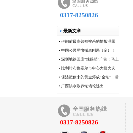
0317-8250826
最新文章
•
伊朗前最高领袖被杀的情报泄露
问题，“很可能仍然存在”
•
中国公民尽快撤离刚果（金）！
•
深圳地铁回应“辣眼睛”广告：马上
改！
•
比利时布鲁塞尔市中心大楼火灾
造成6人死亡
•
保洁把偷来的黄金熔成“金坨”，带
着家人连夜逃跑
•
广西洪水致养蛇场蛇逃出
0317-8250826