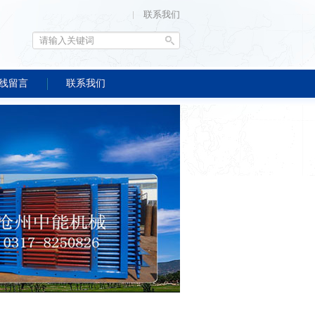
联系我们
线留言
联系我们