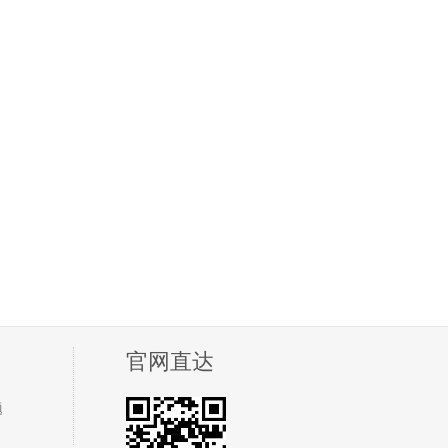
官网直达
题