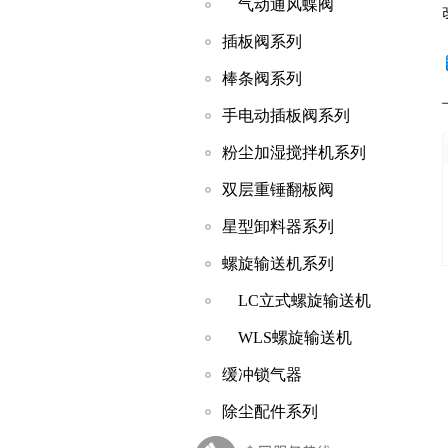
气动通风蝶阀
插板阀系列
棒条阀系列
手电动插板阀系列
粉尘加湿搅拌机系列
双层重锤翻板阀
星型卸料器系列
螺旋输送机系列
LC立式螺旋输送机
WLS螺旋输送机
缓冲锁气器
除尘配件系列