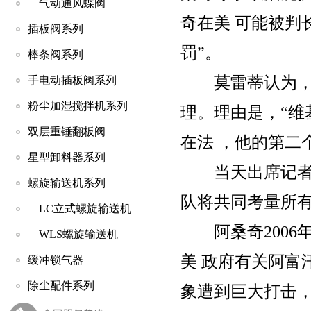
气动通风蝶阀
奇在美 可能被判
插板阀系列
罚”。
棒条阀系列
莫雷蒂认为，向
手电动插板阀系列
粉尘加湿搅拌机系列
理。理由是，“维
双层重锤翻板阀
在法 ，他的第二
星型卸料器系列
当天出席记者会
螺旋输送机系列
队将共同考量所
LC立式螺旋输送机
阿桑奇2006年
WLS螺旋输送机
美 政府有关阿富
缓冲锁气器
除尘配件系列
象遭到巨大打击，