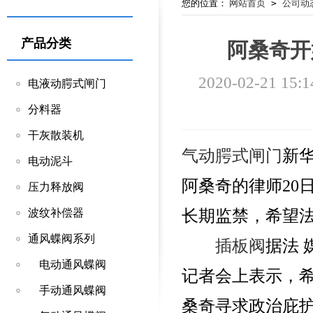
您的位置：
网站首页
>
公司动
产品分类
阿桑奇开
2020-02-21 15:1
电液动腭式闸门
分料器
干灰散装机
气动腭式闸门
新华
电动泥斗
阿桑奇的律师20
压力释放阀
长期监禁，希望法
波纹补偿器
通风蝶阀系列
插板阀
据法 
电动通风蝶阀
记者会上表示，希
手动通风蝶阀
桑奇寻求政治庇