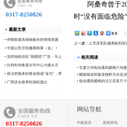
阿桑奇曾于201
0317-8250826
时“没有面临危险
最新文章
更多
•
伊朗前最高领袖被杀的情报泄露
上一篇：
土耳其军队撤离叙利亚
问题，“很可能仍然存在”
•
中国公民尽快撤离刚果（金）！
•
深圳地铁回应“辣眼睛”广告：马上
相关阅读
改！
•
比利时布鲁塞尔市中心大楼火灾
•
甘肃兰州电动通风蝶阀兰州建
厂家中能电动通风蝶阀厂
造成6人死亡
•
保洁把偷来的黄金熔成“金坨”，带
•
螺旋输送机输送物料为水泥,
•
电动通风蝶阀的法兰安装尺寸
着家人连夜逃跑
•
广西洪水致养蛇场蛇逃出
网站导航
0317-8250826
中能首页
新闻资讯