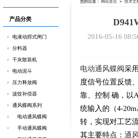
您的位置：
网站首页
>
技术文
产品分类
D94
2016-05-16 08:5
电液动腭式闸门
分料器
干灰散装机
电动通风蝶阀
采
电动泥斗
度信号位置反馈
压力释放阀
靠、控制 确，以A
波纹补偿器
通风蝶阀系列
统输入的（4-20
电动通风蝶阀
转，实现对工艺
手动通风蝶阀
其主要特点：
通