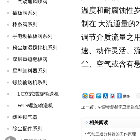
气动通风蝶阀
温度和耐腐蚀性岁
插板阀系列
制在 大流通量的
棒条阀系列
调节介质流量之
手电动插板阀系列
粉尘加湿搅拌机系列
速、动作灵活、流
双层重锤翻板阀
尘、空气或含有
星型卸料器系列
螺旋输送机系列
LC立式螺旋输送机
更多
WLS螺旋输送机
上一篇：
中国海警船守卫黄岩岛
缓冲锁气器
相关阅读
除尘配件系列
•
气动三通分料器的工作原理