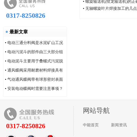
•
螺旋输送机(绞龙输送机)的
•
无轴螺旋叶片焊接加工的几点
0317-8250826
最新文章
•
电动三通分料阀是水泥矿山工况
的系列产品
•
电动污泥斗的部件由三大部分组
成
•
电动泥斗主要用于叠螺式污泥脱
水机
•
通风蝶阀采用耐磨材料焊接具有
耐磨性好的特点
•
气动通风蝶阀带有球形密封表面
的衬氟塑料
•
安装电动蝶阀时需要注意事项？
网站导航
0317-8250826
中能首页
新闻资讯