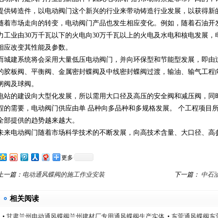
提供铸造件，以电动阀门这个新兴的行业来带动铸造行业发展，以获得新
随着市场走向的转变，电动阀门产品也发生相应变化。例如，随着石油开
力工业由30万千瓦以下的火电向30万千瓦以上的火电及水电和核电发展
相应改变其性能及参数。
而城建系统将会采用大量低压电动阀门，并向环保型和节能型发展，即由
的胶板阀、平衡阀、金属密封蝶阀及中线密封蝶阀过渡，输油、输气工程
闸阀及球阀。
电站的建设向大型化发展，所以需用大口径及高压的安全阀和减压阀，同
程的需要，电动阀门供应由单 品种向多品种和多规格发展。 个工程项目
全部提供的趋势越来越大。
未来电动阀门随着市场科学技术的不断发展，向高技术含量、大口径、高
更多
上一篇：
电动通风蝶阀的施工作业安装
下一篇：
中石
相关阅读
•
甘肃兰州电动通风蝶阀兰州建材厂专用通风蝶阀生产实体
•
东莞通风蝶阀东