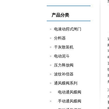
产品分类
电液动腭式闸门
分料器
干灰散装机
电动泥斗
压力释放阀
波纹补偿器
通风蝶阀系列
电动通风蝶阀
手动通风蝶阀