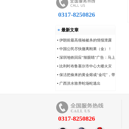
0317-8250826
最新文章
•
伊朗前最高领袖被杀的情报泄露
问题，“很可能仍然存在”
•
中国公民尽快撤离刚果（金）！
•
深圳地铁回应“辣眼睛”广告：马上
改！
•
比利时布鲁塞尔市中心大楼火灾
造成6人死亡
•
保洁把偷来的黄金熔成“金坨”，带
着家人连夜逃跑
•
广西洪水致养蛇场蛇逃出
0317-8250826