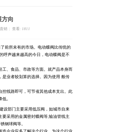
展方向
家直销
|
查看:
1811
来了前所未有的市场。电动蝶阀比传统的
全的呼声越来越高的今日，电动蝶阀是不
轻工、食品、市政等方面。就产品本身而
，是业者较划算的选择。因为使用 般传
自控线路即可，可节省其他成本支出。此
降低。
市建设部门主要采用低压阀，如城市自来
主要采用的金属密封蝶阀等;输油管线主
不锈钢球阀等。
铸造企业应多了解这个行业，为这个行业