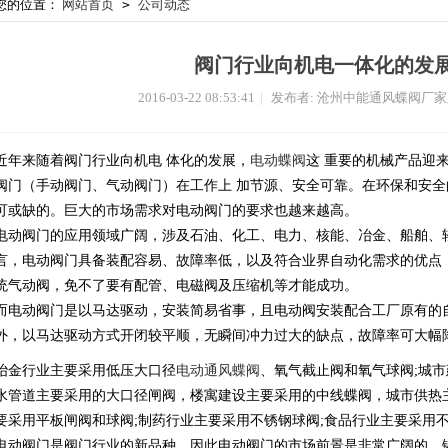
您的位置：
网站首页
>
公司动态
阀门行业向机电一体化的发
2016-03-22 08:53:41
|
发布者: 沧州中能通风蝶阀厂
近年来随着阀门行业向机电 体化的发展，
电动蝶阀
这 重要的机械产品迎
阀门（手动阀门、气动阀门）在工作上 加节源、安全可靠。在环保和安
可或缺的。巨大的市场需求对电动阀门的要求也越来越高。
电动阀门的应用领域广阔，涉及石油、化工、电力、核能、冶金、船舶、
言，电动阀门具备装配容易、故障率低，以及符合业界自动化需求的优点
统气动阀，免不了要有配管、电磁阀及压缩机等才能成功。
而电动阀门是以马达驱动，安装简易省事，且电动阀安装配合工厂原有的
外，以马达驱动方式开闭较平顺，无瞬间冲力过大的缺点，故障率可大幅
冶金行业主要采用低压大口径
电动通风蝶阀
、氧气截止阀和氧气球阀;城
水管道主要采用的大口径闸阀，楼寓建设主要采用的中线蝶阀，城市供热
要采用平板闸阀和球阀;制药行业主要采用不锈钢球阀;食品行业主要采用
电动阀门是阀门行业的新品种，因此电动阀门的市场前景是非常广阔的，