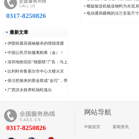
厂家中能电动通风蝶阀厂
•
螺旋输送机输送物料为水泥,
•
电动通风蝶阀的法兰安装尺寸
0317-8250826
最新文章
•
伊朗前最高领袖被杀的情报泄露
问题，“很可能仍然存在”
•
中国公民尽快撤离刚果（金）！
•
深圳地铁回应“辣眼睛”广告：马上
改！
•
比利时布鲁塞尔市中心大楼火灾
造成6人死亡
•
保洁把偷来的黄金熔成“金坨”，带
着家人连夜逃跑
•
广西洪水致养蛇场蛇逃出
网站导航
0317-8250826
中能首页
新闻资讯