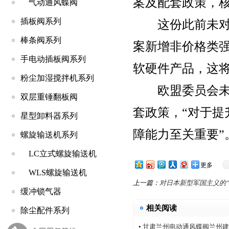
案及配套政策，
气动通风蝶阀
插板阀系列
这份此前未对外
棒条阀系列
案新增非价格类
手电动插板阀系列
软硬件产品，这
粉尘加湿搅拌机系列
欧盟委员会未
双层重锤翻板阀
套政策，“对于
星型卸料器系列
障能力至关重要”
螺旋输送机系列
LC立式螺旋输送机
更多
WLS螺旋输送机
上一篇：
对日本新型军国主义的
缓冲锁气器
相关阅读
除尘配件系列
•
甘肃兰州电动通风蝶阀兰州建