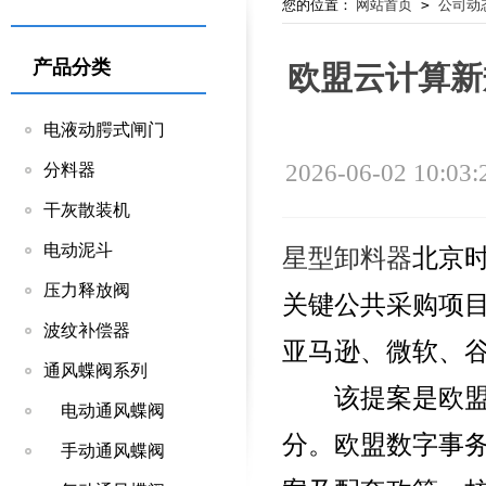
您的位置：
网站首页
>
公司动
产品分类
欧盟云计算新
电液动腭式闸门
2026-06-02 10:03:
分料器
干灰散装机
电动泥斗
星型卸料器
北京
压力释放阀
关键公共采购项
波纹补偿器
亚马逊、微软、
通风蝶阀系列
该提案是欧盟委
电动通风蝶阀
分。欧盟数字事务
手动通风蝶阀