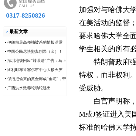
加强对与哈佛大
0317-8250826
在美活动的监督
最新文章
要求哈佛大学全
•
伊朗前最高领袖被杀的情报泄露
学生相关的所有
问题，“很可能仍然存在”
•
中国公民尽快撤离刚果（金）！
特朗普政府强调
•
深圳地铁回应“辣眼睛”广告：马上
改！
•
比利时布鲁塞尔市中心大楼火灾
特权，而非权利
造成6人死亡
•
保洁把偷来的黄金熔成“金坨”，带
受威胁。
着家人连夜逃跑
•
广西洪水致养蛇场蛇逃出
白宫声明称，这
M或J签证进入美
标准的哈佛大学持