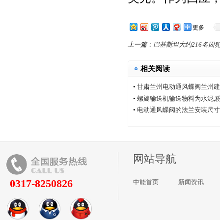
更多
上一篇：
巴基斯坦大约216名囚
相关阅读
•
甘肃兰州电动通风蝶阀兰州建
厂家中能电动通风蝶阀厂
•
螺旋输送机输送物料为水泥,
•
电动通风蝶阀的法兰安装尺寸
网站导航
0317-8250826
中能首页
新闻资讯