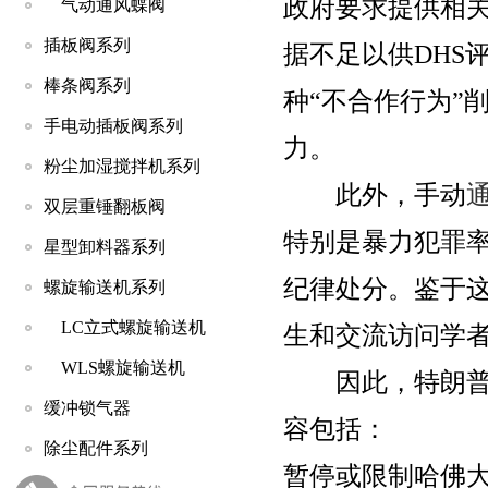
政府要求提供相
气动通风蝶阀
插板阀系列
据不足以供DHS
棒条阀系列
种“不合作行为”
手电动插板阀系列
力。
粉尘加湿搅拌机系列
此外，手动
双层重锤翻板阀
特别是暴力犯罪
星型卸料器系列
纪律处分。鉴于
螺旋输送机系列
LC立式螺旋输送机
生和交流访问学
WLS螺旋输送机
因此，特朗普宣
缓冲锁气器
容包括：
除尘配件系列
暂停或限制哈佛