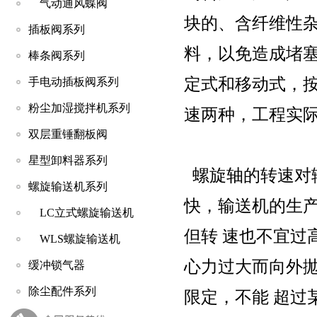
气动通风蝶阀
块的、含纤维性杂
插板阀系列
料，以免造成堵
棒条阀系列
定式和移动式，按
手电动插板阀系列
粉尘加湿搅拌机系列
速两种，工程实
双层重锤翻板阀
星型卸料器系列
螺旋轴的转速对
螺旋输送机系列
快，输送机的生
LC立式螺旋输送机
但转 速也不宜过
WLS螺旋输送机
心力过大而向外抛
缓冲锁气器
除尘配件系列
限定，不能 超过