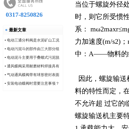
当位于螺旋外径
0317-8250826
时，则它所受惯性
系： mω2maxr
最新文章
力加速度(m/s2)
•
电动三通分料阀是水泥矿山工况
的系列产品
•
电动污泥斗的部件由三大部分组
中：A——物料
成
•
电动泥斗主要用于叠螺式污泥脱
水机
•
通风蝶阀采用耐磨材料焊接具有
耐磨性好的特点
•
气动通风蝶阀带有球形密封表面
因此，螺旋输送
的衬氟塑料
•
安装电动蝶阀时需要注意事项？
料的特性而定，
不允许超 过它的临界
螺旋输送机主要特
1.承载能力大、