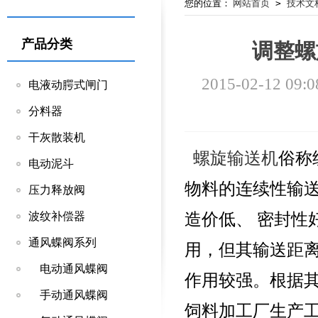
您的位置：
网站首页
>
技术文
产品分类
调整螺
2015-02-12 09:0
电液动腭式闸门
分料器
干灰散装机
螺旋输送机
俗称
电动泥斗
物料的连续性输
压力释放阀
造价低、 密封性
波纹补偿器
通风蝶阀系列
用，但其输送距
电动通风蝶阀
作用较强。根据其
手动通风蝶阀
饲料加工厂生产