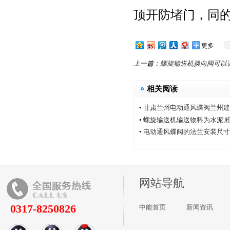
顶开防堵门，同
更多
上一篇：
螺旋输送机换向阀可以
相关阅读
•
甘肃兰州电动通风蝶阀兰州建
厂家中能电动通风蝶阀厂
•
螺旋输送机输送物料为水泥,
•
电动通风蝶阀的法兰安装尺寸
网站导航
0317-8250826
中能首页
新闻资讯