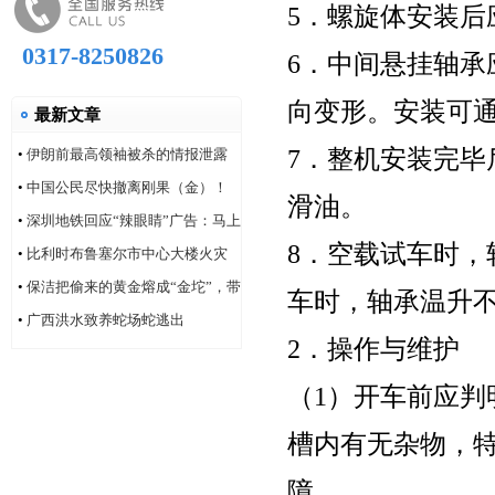
5．螺旋体安装后
0317-8250826
6．中间悬挂轴
向变形。安装可
最新文章
7．整机安装完
•
伊朗前最高领袖被杀的情报泄露
问题，“很可能仍然存在”
•
中国公民尽快撤离刚果（金）！
滑油。
•
深圳地铁回应“辣眼睛”广告：马上
8．空载试车时，
改！
•
比利时布鲁塞尔市中心大楼火灾
造成6人死亡
•
保洁把偷来的黄金熔成“金坨”，带
车时，轴承温升不
着家人连夜逃跑
•
广西洪水致养蛇场蛇逃出
2．操作与维护
（1）开车前应
槽内有无杂物，
障。