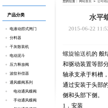
您的位置：
网站首页
>
公司动
产品分类
水平
2015-06-22 11:5
电液动腭式闸门
分料器
干灰散装机
螺旋输送机
的 
电动泥斗
和驱动装置等部
压力释放阀
轴承支承于料槽
波纹补偿器
通风蝶阀系列
通过安装于头部
电动通风蝶阀
侧和头部下侧。
手动通风蝶阀
1．安装