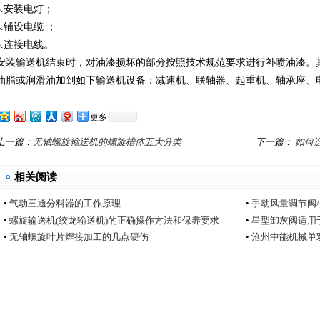
3.安装电灯；
4.铺设电缆 ；
5.连接电线。
安装输送机结束时，对油漆损坏的部分按照技术规范要求进行补喷油漆。
油脂或润滑油加到如下输送机设备：减速机、联轴器、起重机、轴承座、
更多
上一篇：
无轴螺旋输送机的螺旋槽体五大分类
下一篇：
如何
相关阅读
•
气动三通分料器的工作原理
•
手动风量调节阀
•
螺旋输送机(绞龙输送机)的正确操作方法和保养要求
•
星型卸灰阀适用
•
无轴螺旋叶片焊接加工的几点硬伤
•
沧州中能机械单