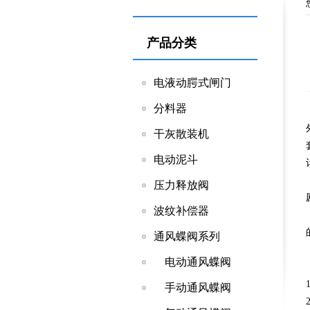
产品分类
电液动腭式闸门
分料器
干灰散装机
电动泥斗
压力释放阀
波纹补偿器
通风蝶阀系列
电动通风蝶阀
手动通风蝶阀