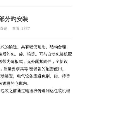
部分旳安装
家直销
|
查看:
1337
放式的输送。具有轻便耐用、结构合理、
装后的包、袋、箱等。可与自动包装机配
送带为链板式，无外露紧固件，全新设
，质量要求高等 密设备的配套使用。
动装置、电气设备应避免刮、碰、摔等
有遮棚的仓库内。
包装之前通过输送线传送到达包装机械
。