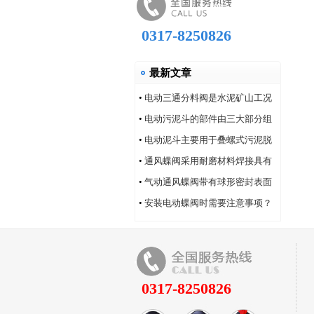
0317-8250826
最新文章
•
电动三通分料阀是水泥矿山工况
的系列产品
•
电动污泥斗的部件由三大部分组
成
•
电动泥斗主要用于叠螺式污泥脱
水机
•
通风蝶阀采用耐磨材料焊接具有
耐磨性好的特点
•
气动通风蝶阀带有球形密封表面
的衬氟塑料
•
安装电动蝶阀时需要注意事项？
0317-8250826