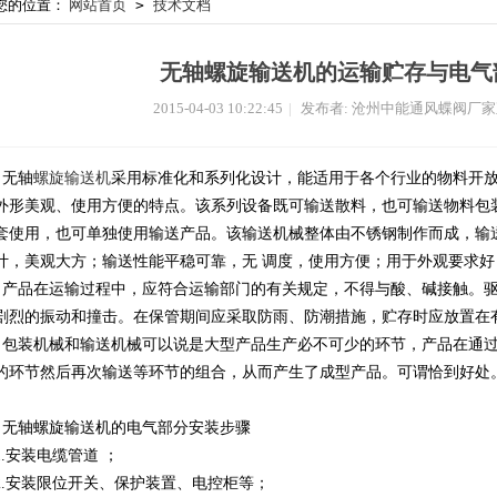
您的位置：
网站首页
>
技术文档
无轴螺旋输送机的运输贮存与电气
2015-04-03 10:22:45
|
发布者: 沧州中能通风蝶阀厂
无轴
螺旋输送机
采用标准化和系列化设计，能适用于各个行业的物料开
外形美观、使用方便的特点。该系列设备既可输送散料，也可输送物料包
套使用，也可单独使用输送产品。该输送机械整体由不锈钢制作而成，输
计，美观大方；输送性能平稳可靠，无 调度，使用方便；用于外观要求好
产品在运输过程中，应符合运输部门的有关规定，不得与酸、碱接触。驱
剧烈的振动和撞击。在保管期间应采取防雨、防潮措施，贮存时应放置在
包装机械和输送机械可以说是大型产品生产必不可少的环节，产品在通过
的环节然后再次输送等环节的组合，从而产生了成型产品。可谓恰到好处
无轴螺旋输送机的电气部分安装步骤
1.安装电缆管道 ；
2.安装限位开关、保护装置、电控柜等；