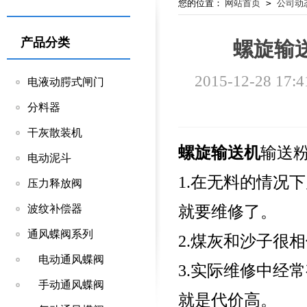
您的位置：
网站首页
>
公司动
产品分类
螺旋输
2015-12-28 17:4
电液动腭式闸门
分料器
干灰散装机
螺旋输送机
输送
电动泥斗
1.在无料的情况
压力释放阀
就要维修了。
波纹补偿器
通风蝶阀系列
2.煤灰和沙子很
电动通风蝶阀
3.实际维修中经
手动通风蝶阀
就是代价高。