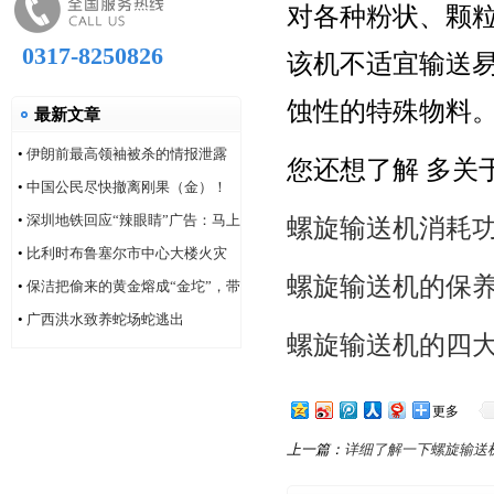
对各种粉状、颗
0317-8250826
该机不适宜输送
蚀性的特殊物料
最新文章
•
伊朗前最高领袖被杀的情报泄露
您还想了解 多关
问题，“很可能仍然存在”
•
中国公民尽快撤离刚果（金）！
•
深圳地铁回应“辣眼睛”广告：马上
螺旋输送机消耗
改！
•
比利时布鲁塞尔市中心大楼火灾
螺旋输送机的保
造成6人死亡
•
保洁把偷来的黄金熔成“金坨”，带
着家人连夜逃跑
•
广西洪水致养蛇场蛇逃出
螺旋输送机的四
更多
上一篇：
详细了解一下螺旋输送