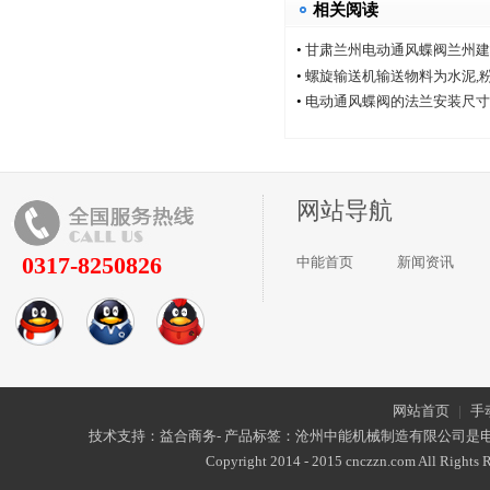
相关阅读
•
甘肃兰州电动通风蝶阀兰州建
厂家中能电动通风蝶阀厂
•
螺旋输送机输送物料为水泥,
•
电动通风蝶阀的法兰安装尺寸
网站导航
0317-8250826
中能首页
新闻资讯
网站首页
|
手
技术支持：益合商务- 产品标签：沧州中能机械制造有限公司是
Copyright 2014 - 2015 cnczzn.com All Rights R