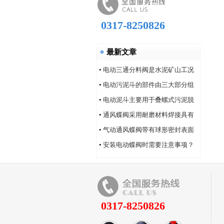
0317-8250826
最新文章
•
电动三通分料阀是水泥矿山工况
的系列产品
•
电动污泥斗的部件由三大部分组
成
•
电动泥斗主要用于叠螺式污泥脱
水机
•
通风蝶阀采用耐磨材料焊接具有
耐磨性好的特点
•
气动通风蝶阀带有球形密封表面
的衬氟塑料
•
安装电动蝶阀时需要注意事项？
0317-8250826