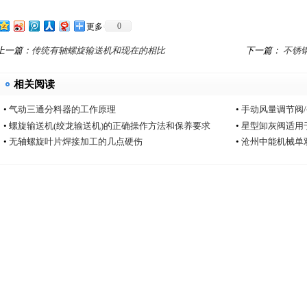
0
更多
上一篇：
传统有轴螺旋输送机和现在的相比
下一篇：
不锈
相关阅读
•
气动三通分料器的工作原理
•
手动风量调节阀
•
螺旋输送机(绞龙输送机)的正确操作方法和保养要求
•
星型卸灰阀适用
•
无轴螺旋叶片焊接加工的几点硬伤
•
沧州中能机械单