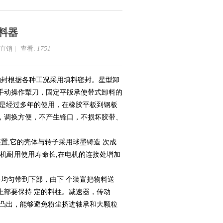
料器
家直销
|
查看:
1751
轴封根据各种工况采用填料密封。星型卸
手动操作犁刀，固定平版承使带式卸料的
其是经过多年的使用，在橡胶平板到钢板
，调换方便，不产生锋口，不损坏胶带、
装置,它的壳体与转子采用球墨铸造 次成
电机耐用使用寿命长,在电机的连接处增加
均匀带到下部，由下 个装置把物料送
上部要保持 定的料柱。减速器，传动
外凸出，能够避免粉尘挤进轴承和大颗粒