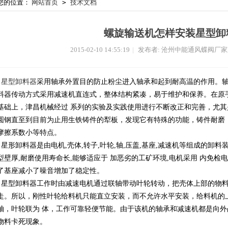
您的位置：
网站首页
>
技术文档
螺旋输送机怎样安装星型卸
2015-02-10 14:55:19
|
发布者: 沧州中能通风蝶阀厂
星型卸料器
采用轴承外置目的防止粉尘进入轴承和起到耐高温的作用。
料器传动方式采用减速机直连式，整体结构紧凑，易于维护和保养。在原
基础上，津昌机械经过 系列的实验及实践使用进行不断改正和完善，尤
圆钢直至到目前为止用生铁铸件的犁板，发现它有特殊的功能，铸件耐磨
摩擦系数小等特点。
星形卸料器是由电机,壳体,转子,叶轮,轴,压盖,基座,减速机等组成的卸料
型壁厚,耐磨使用寿命长,能够适应于 加恶劣的工矿环境,电机采用 内免检
了基座减小了噪音增加了稳定性。
星型卸料器工作时由减速电机通过联轴带动叶轮转动，把壳体上部的物料
走。所以，刚性叶轮给料机只能直立安装，而不允许水平安装，给料机的
轴，叶轮联为 体，工作可靠轻便节能。由于该机的轴承和减速机都是向
物料卡死现象。