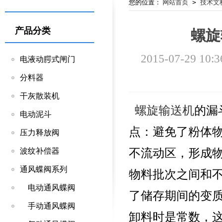
您的位置：
网站首页
>
技术文
产品分类
螺旋
2015-07-29 10:3
电液动腭式闸门
分料器
干灰散装机
螺旋输送机
的漏
电动泥斗
点：避免了粉体
压力释放阀
不流动区，形成
波纹补偿器
通风蝶阀系列
物料批次之间和不
电动通风蝶阀
了储存期间的变
手动通风蝶阀
卸料时是常数，