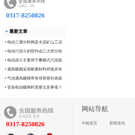
0317-8250826
最新文章
•
电动三通分料阀是水泥矿山工况
的系列产品
•
电动污泥斗的部件由三大部分组
成
•
电动泥斗主要用于叠螺式污泥脱
水机
•
通风蝶阀采用耐磨材料焊接具有
耐磨性好的特点
•
气动通风蝶阀带有球形密封表面
的衬氟塑料
•
安装电动蝶阀时需要注意事项？
网站导航
0317-8250826
中能首页
新闻资讯