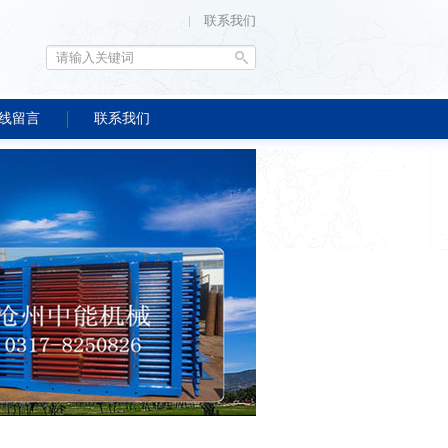
联系我们
线留言
联系我们