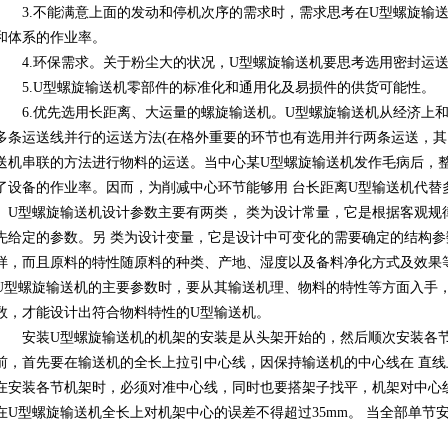
3.不能满意上面的发动和停机次序的需求时，需求思考在U型螺旋输送
和体系的作业率。
4.环保需求。关于粉尘大的状况，U型螺旋输送机要思考选用密封运送
5.U型螺旋输送机零部件的标准化和通用化及易损件的供货可能性。
6.优先选用长距离、大运量的螺旋输送机。U型螺旋输送机从经济上和
多条运送线并行的运送方法(在格外重要的环节也有选用并行两条运送，其
送机串联的方法进行物料的运送。当中心某U型螺旋输送机发作毛病后，
了设备的作业率。因而，为削减中心环节能够用 台长距离U型输送机代替
U型螺旋输送机设计参数主要有两类， 类为设计常量，它是根据客观规
先给定的参数。另 类为设计变量，它是设计中可变化的需要确定的结构参
样，而且原料的特性随原料的种类、产地、湿度以及备料净化方式及效果
U型螺旋输送机的主要参数时，要从其输送机理、物料的特性等方面入手，
数，才能设计出符合物料特性的U型输送机。
安装U型螺旋输送机的机架的安装是从头架开始的，然后顺次安装各节中
前，首先要在输送机的全长上拉引中心线，因保持输送机的中心线在 直
在安装各节机架时，必须对准中心线，同时也要搭架子找平，机架对中心线的
在U型螺旋输送机全长上对机架中心的误差不得超过35mm。 当全部单节