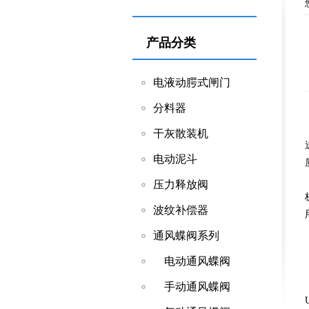
产品分类
电液动腭式闸门
分料器
干灰散装机
电动泥斗
压力释放阀
波纹补偿器
通风蝶阀系列
电动通风蝶阀
手动通风蝶阀