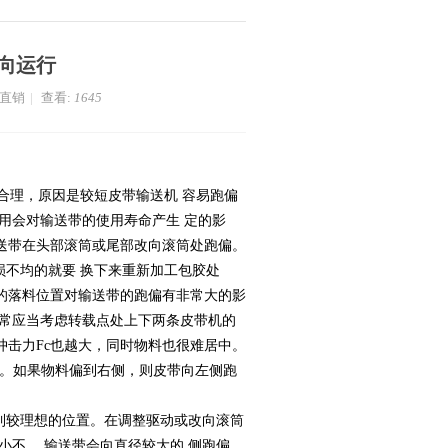
向运行
家直销
|
查看:
1645
理，原因是较短皮带输送机 容易跑偏
用会对输送带的使用寿命产生 定的影
送带在头部滚筒或尾部改向滚筒处跑偏。
不均的就要 换下来重新加工包胶处
的落料位置对输送带的跑偏有非常大的影
通常应当考虑转载点处上下两条皮带机的
击力Fc也越大，同时物料也很难居中。
偏。如果物料偏到右侧，则皮带向左侧跑
到较理想的位置。在调整驱动或改向滚筒
小不 ，输送带会向直径较大的 侧跑偏。