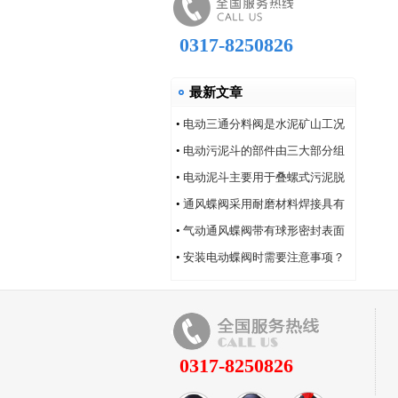
0317-8250826
最新文章
•
电动三通分料阀是水泥矿山工况
的系列产品
•
电动污泥斗的部件由三大部分组
成
•
电动泥斗主要用于叠螺式污泥脱
水机
•
通风蝶阀采用耐磨材料焊接具有
耐磨性好的特点
•
气动通风蝶阀带有球形密封表面
的衬氟塑料
•
安装电动蝶阀时需要注意事项？
0317-8250826