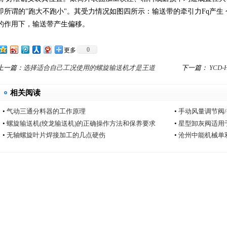
即所谓的"跑大不跑小"。其受力情况如图四所示：输送带的牵引力Fq产生 
的作用下，输送带产生偏移。
0
更多
上一篇：
选择适合自己工况使用的螺旋输送机才是王道
下一篇：
YCD
相关阅读
•
气动三通分料器的工作原理
•
手动风量调节阀
•
螺旋输送机(绞龙输送机)的正确操作方法和保养要求
•
星型卸灰阀适用
•
无轴螺旋叶片焊接加工的几点硬伤
•
沧州中能机械单