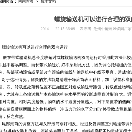
您的位置：
网站首页
>
技术文档
螺旋输送机可以进行合理的双
2014-11-22 15:36:09
|
发布者: 沧州中能通风蝶阀厂
螺旋输送机
可以进行合理的双向运行
般在带式输送机总长度较短时或螺旋输送机双向运行时采用此方法比较合
并且不容易调整。而长带式输送机 好不采用此方法，因为调心托辊组的使
响。头部驱动滚筒或尾部改向滚筒的轴线与输送机中心线不垂直，造成输
对于这种情况，解决的方法就是清理干净滚筒表面粘料，加工误差和磨损
理。四、转载点处落料位置不正如图五对造成输送带跑偏，转载点处物料
响，尤其在上条输送机与本条输送机在水平面的投影成垂直时影响 大。
相对高度。相对高度越低，物料的水平速度分量越大，对下层皮带的侧向冲
使在输送带横断面上的物料偏斜，冲击力Fc的水平分力Fy 终导致皮带跑
偏，反之亦然。
尾部滚筒的调整方法与头部滚筒刚好相反。经过反复调整直到输送带调
前 好准确安装其位置。滚筒外表面加工误差、粘料或磨损不均造成直径大