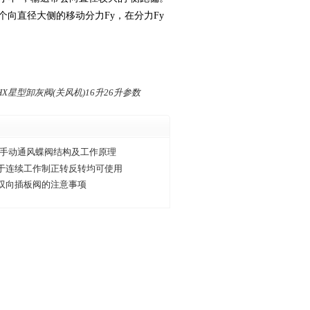
个向直径大侧的移动分力Fy，在分力Fy
-HX星型卸灰阀(关风机)16升26升参数
/手动通风蝶阀结构及工作原理
于连续工作制正转反转均可使用
双向插板阀的注意事项