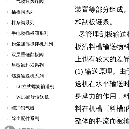
气动通风蝶阀
装置等部分组成
插板阀系列
和刮板链条。
棒条阀系列
尽管埋刮板输送
手电动插板阀系列
粉尘加湿搅拌机系列
板沿料槽输送物
双层重锤翻板阀
上也有较大的差
星型卸料器系列
(1) 输送原理
螺旋输送机系列
送机在水平输送
LC立式螺旋输送机
身承力的作用，
WLS螺旋输送机
料在机槽〔料槽)
缓冲锁气器
除尘配件系列
整体的料流而被输