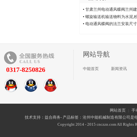
•
甘肃兰州电动通风蝶阀兰州建
厂家中能电动通风蝶阀厂
•
螺旋输送机输送物料为水泥,
•
电动通风蝶阀的法兰安装尺寸
网站导航
0317-8250826
中能首页
新闻资讯
网站首页
|
手
技术支持：益合商务- 产品标签：沧州中能机械制造有限公司是
Copyright 2014 - 2015 cnczzn.com All Rights R