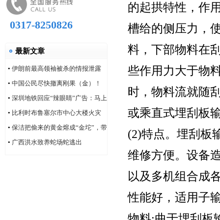
的起拱特性，作
0317-8250826
槽给的侧压力，
料，下部物料在
最新文章
些作用力大于物
•
伊朗前最高领袖被杀的情报泄露
问题，“很可能仍然存在”
•
中国公民尽快撤离刚果（金）！
时，物料流就随
•
深圳地铁回应“辣眼睛”广告：马上
或乘直式埋刮板输
改！
•
比利时布鲁塞尔市中心大楼火灾
造成6人死亡
•
保洁把偷来的黄金熔成“金坨”，带
(2)特点。埋刮
着家人连夜逃跑
•
广西洪水致养蛇场蛇逃出
维修方便。设备造
以及多机组合成各
性能好，适用子
物料;曲于埋刮板