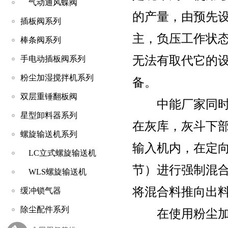
气动通风蝶阀
的产量，由预先
插板阀系列
主，负压工作状
棒条阀系列
无法有取代它的设
手电动插板阀系列
粉尘加湿搅拌机系列
备。
双层重锤翻板阀
中能厂家同时生
星型卸料器系列
在灰库，灰斗下
螺旋输送机系列
输入机内，在定
LC立式螺旋输送机
节）进行强制混
WLS螺旋输送机
将混合料推向出
缓冲锁气器
除尘配件系列
在使用粉尘加湿