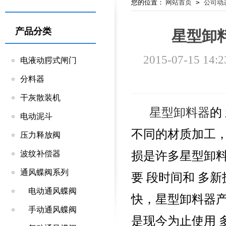
您的位置：
网站首页
>
公司动
产品分类
星型卸
2015-07-15 14:2
电液动腭式闸门
分料器
干灰散装机
星型卸料器
的
电动泥斗
不同的材质加工
压力释放阀
损是许多星型卸
波纹补偿器
通风蝶阀系列
要 段时间和 多
电动通风蝶阀
快，星型卸料器
手动通风蝶阀
是现今为止使用 