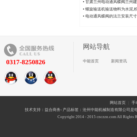
•
甘肃兰州电动通风蝶阀兰州建
厂家中能电动通风蝶阀厂
•
螺旋输送机输送物料为水泥,
•
电动通风蝶阀的法兰安装尺寸
网站导航
0317-8250826
中能首页
新闻资讯
网站首页
|
手
技术支持：益合商务- 产品标签：沧州中能机械制造有限公司是
Copyright 2014 - 2015 cnczzn.com All Rights R