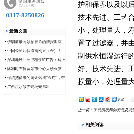
护和保养以及以
0317-8250826
技术先进、工艺
小，处理量大，
最新文章
置了过滤器，并
•
伊朗前最高领袖被杀的情报泄露
问题，“很可能仍然存在”
•
中国公民尽快撤离刚果（金）！
制供水恒湿运行
•
深圳地铁回应“辣眼睛”广告：马上
好、技术先进、
改！
•
比利时布鲁塞尔市中心大楼火灾
造成6人死亡
•
保洁把偷来的黄金熔成“金坨”，带
损量小，处理量
着家人连夜逃跑
•
广西洪水致养蛇场蛇逃出
更多
上一篇：
手动插板阀的安装及其
相关阅读