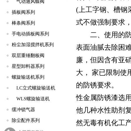
气动通风蝶阀
(上工字钢、槽钢
插板阀系列
式不做强制要求
棒条阀系列
二、使用的防锈
手电动插板阀系列
粉尘加湿搅拌机系列
表面油腻去除困
双层重锤翻板阀
廉，但因含有亚
星型卸料器系列
大， 家已限制使
螺旋输送机系列
的防锈要求。
LC立式螺旋输送机
性金属防锈漆选
WLS螺旋输送机
他几种水性助剂
缓冲锁气器
除尘配件系列
然无毒有机化工