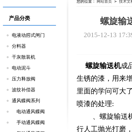
您的位置：
网站首页
>
技术文
产品分类
螺旋输
2015-12-13 17:3
电液动腭式闸门
分料器
干灰散装机
螺旋输送机
成
电动泥斗
生锈的漆，用来增
压力释放阀
里面的学问可大了
波纹补偿器
通风蝶阀系列
喷漆的处理:
电动通风蝶阀
、螺旋输送机喷
手动通风蝶阀
行人工抛光打磨