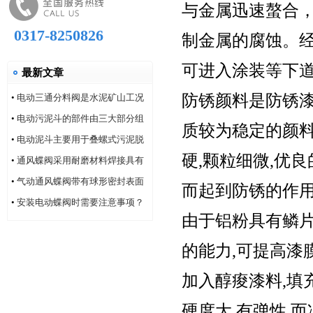
与金属迅速螯合，
0317-8250826
制金属的腐蚀。
可进入涂装等下
最新文章
防锈颜料是防锈漆
•
电动三通分料阀是水泥矿山工况
的系列产品
•
电动污泥斗的部件由三大部分组
质较为稳定的颜料
成
•
电动泥斗主要用于叠螺式污泥脱
硬,颗粒细微,优
水机
•
通风蝶阀采用耐磨材料焊接具有
耐磨性好的特点
•
气动通风蝶阀带有球形密封表面
而起到防锈的作用
的衬氟塑料
•
安装电动蝶阀时需要注意事项？
由于铝粉具有鳞片
的能力,可提高漆
加入醇痠漆料,填充
硬度大,有弹性,