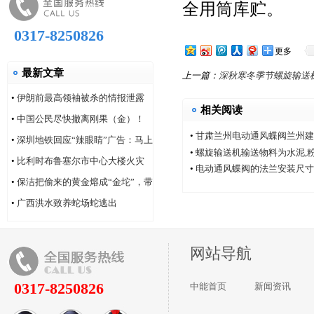
全用筒库贮。
0317-8250826
更多
最新文章
上一篇：
深秋寒冬季节螺旋输送
•
伊朗前最高领袖被杀的情报泄露
相关阅读
问题，“很可能仍然存在”
•
中国公民尽快撤离刚果（金）！
•
甘肃兰州电动通风蝶阀兰州建
•
深圳地铁回应“辣眼睛”广告：马上
厂家中能电动通风蝶阀厂
•
螺旋输送机输送物料为水泥,
改！
•
比利时布鲁塞尔市中心大楼火灾
•
电动通风蝶阀的法兰安装尺寸
造成6人死亡
•
保洁把偷来的黄金熔成“金坨”，带
着家人连夜逃跑
•
广西洪水致养蛇场蛇逃出
网站导航
0317-8250826
中能首页
新闻资讯