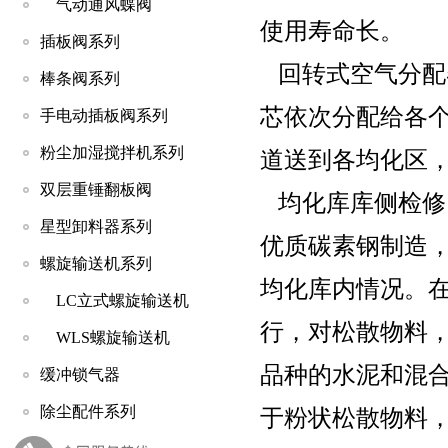
气动通风蝶阀
使用寿命长。
插板阀系列
回转式空气分配
棒条阀系列
芯依次分配给各
手电动插板阀系列
粉尘加湿搅拌机系列
道送到各均化区
双层重锤翻板阀
均化库库侧检修
星型卸料器系列
优质碳素钢制造
螺旋输送机系列
均化库内情况。
LC立式螺旋输送机
行，对松散物料
WLS螺旋输送机
品种的水泥和混
缓冲锁气器
除尘配件系列
于粉状松散物料