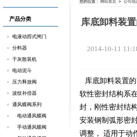
您的位置：
网站首页
>
公司动
产品分类
库底卸料装置
电液动腭式闸门
2014-10-11 11:1
分料器
干灰散装机
电动泥斗
库底卸料装置的
压力释放阀
软性密封结构系
波纹补偿器
通风蝶阀系列
封，刚性密封结
电动通风蝶阀
安装钢制弧形密
手动通风蝶阀
调整， 适用于动