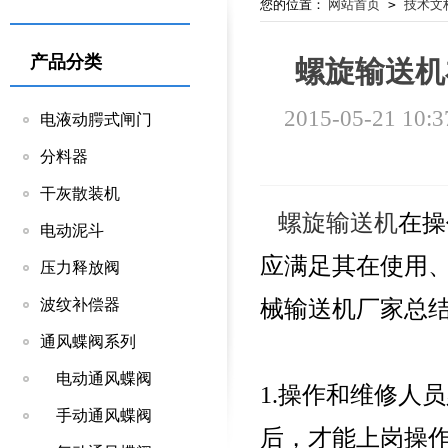
您的位置：
网站首页
>
技术文
产品分类
螺旋输送机
2015-05-21 10:3
电液动腭式闸门
分料器
干灰散装机
螺旋输送机
在操
电动泥斗
应满足其在使用、
压力释放阀
械输送机厂家总结
波纹补偿器
通风蝶阀系列
电动通风蝶阀
1.操作和维修人
手动通风蝶阀
后，才能上岗操