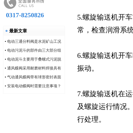
0317-8250826
5.螺旋输送机开
常，检查润滑系
最新文章
•
电动三通分料阀是水泥矿山工况
的系列产品
•
电动污泥斗的部件由三大部分组
6.螺旋输送机开
成
•
电动泥斗主要用于叠螺式污泥脱
振动。
水机
•
通风蝶阀采用耐磨材料焊接具有
耐磨性好的特点
•
气动通风蝶阀带有球形密封表面
的衬氟塑料
•
安装电动蝶阀时需要注意事项？
7.螺旋输送机在
及螺旋运行情况
行处理。