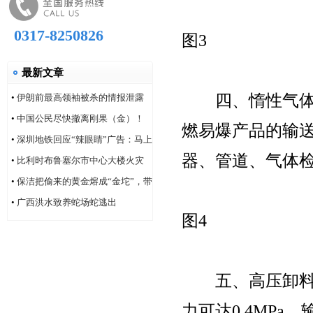
0317-8250826
图3
最新文章
四、惰性气体循
•
伊朗前最高领袖被杀的情报泄露
问题，“很可能仍然存在”
•
中国公民尽快撤离刚果（金）！
燃易爆产品的输
•
深圳地铁回应“辣眼睛”广告：马上
器、管道、气体
改！
•
比利时布鲁塞尔市中心大楼火灾
造成6人死亡
•
保洁把偷来的黄金熔成“金坨”，带
着家人连夜逃跑
•
广西洪水致养蛇场蛇逃出
图4
五、高压卸料器
力可达0.4MP