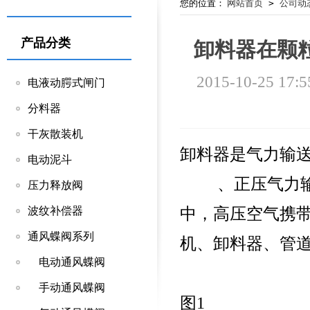
您的位置：
网站首页
>
公司动
产品分类
卸料器在颗
2015-10-25 17:5
电液动腭式闸门
分料器
干灰散装机
卸料器是气力输
电动泥斗
、正压气力输送
压力释放阀
中，高压空气携
波纹补偿器
通风蝶阀系列
机、卸料器、管
电动通风蝶阀
手动通风蝶阀
图1