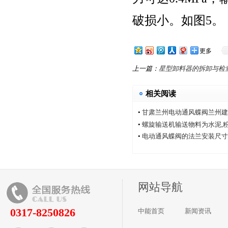
破损小。如图5。
更多
上一篇：
星型卸料器的拆卸与检
相关阅读
•
甘肃兰州电动通风蝶阀兰州建
厂家中能电动通风蝶阀厂
•
螺旋输送机输送物料为水泥,
•
电动通风蝶阀的法兰安装尺寸
网站导航
0317-8250826
中能首页
新闻资讯