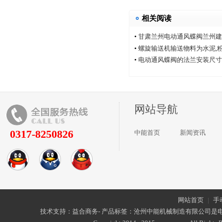
相关阅读
•
甘肃兰州电动通风蝶阀兰州建
厂家中能电动通风蝶阀厂
•
螺旋输送机输送物料为水泥,
•
电动通风蝶阀的法兰安装尺寸
网站导航
0317-8250826
中能首页
新闻资讯
网站首页
|
手
技术支持：益合商务- 产品标签：沧州中能机械制造有限公司是