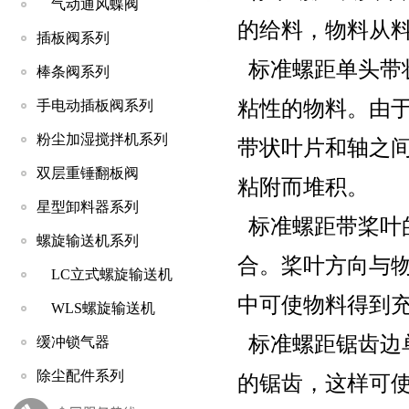
气动通风蝶阀
的给料，物料从料
插板阀系列
标准螺距单头带
棒条阀系列
粘性的物料。由
手电动插板阀系列
粉尘加湿搅拌机系列
带状叶片和轴之
双层重锤翻板阀
粘附而堆积。
星型卸料器系列
标准螺距带桨叶
螺旋输送机系列
合。桨叶方向与
LC立式螺旋输送机
中可使物料得到
WLS螺旋输送机
标准螺距锯齿边
缓冲锁气器
除尘配件系列
的锯齿，这样可使