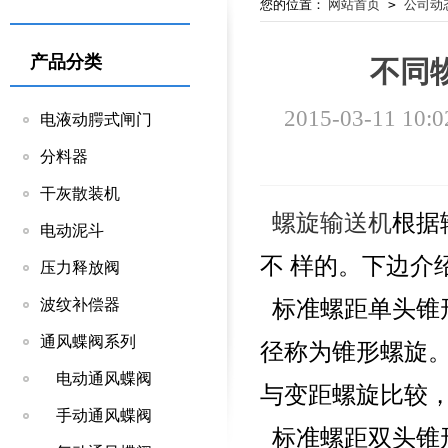
您的位置：
网站首页
>
公司动
产品分类
不同
2015-03-11 10:0
电液动腭式闸门
分料器
干灰散装机
螺旋输送机
根据
电动泥斗
不 样的。下边介
压力释放阀
标准螺距单头锥形
波纹补偿器
通风蝶阀系列
径称为锥形螺旋
电动通风蝶阀
与变距螺旋比较，
手动通风蝶阀
标准螺距双头锥