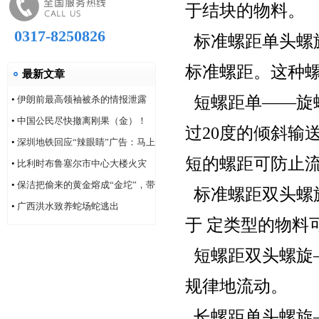
于结块的物料。
0317-8250826
标准螺距单头螺
标准螺距。这种
最新文章
短螺距单——旋螺
•
伊朗前最高领袖被杀的情报泄露
问题，“很可能仍然存在”
•
中国公民尽快撤离刚果（金）！
过20度的倾斜输
•
深圳地铁回应“辣眼睛”广告：马上
短的螺距可防止
改！
•
比利时布鲁塞尔市中心大楼火灾
造成6人死亡
•
保洁把偷来的黄金熔成“金坨”，带
标准螺距双头螺
着家人连夜逃跑
•
广西洪水致养蛇场蛇逃出
于 定类型的物料
短螺距双头螺旋
规律地流动。
长螺距单头螺旋