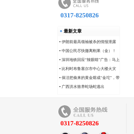
0317-8250826
最新文章
•
伊朗前最高领袖被杀的情报泄露
问题，“很可能仍然存在”
•
中国公民尽快撤离刚果（金）！
•
深圳地铁回应“辣眼睛”广告：马上
改！
•
比利时布鲁塞尔市中心大楼火灾
造成6人死亡
•
保洁把偷来的黄金熔成“金坨”，带
着家人连夜逃跑
•
广西洪水致养蛇场蛇逃出
0317-8250826