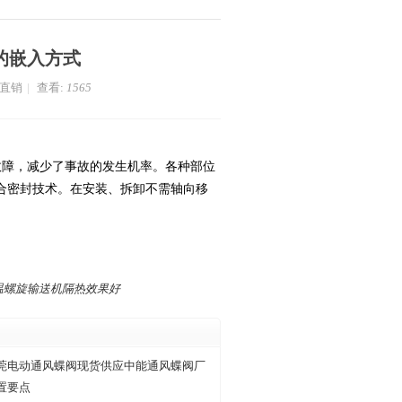
的嵌入方式
家直销
|
查看:
1565
障，减少了事故的发生机率。各种部位
合密封技术。在安装、拆卸不需轴向移
温螺旋输送机隔热效果好
莞电动通风蝶阀现货供应中能通风蝶阀厂
置要点