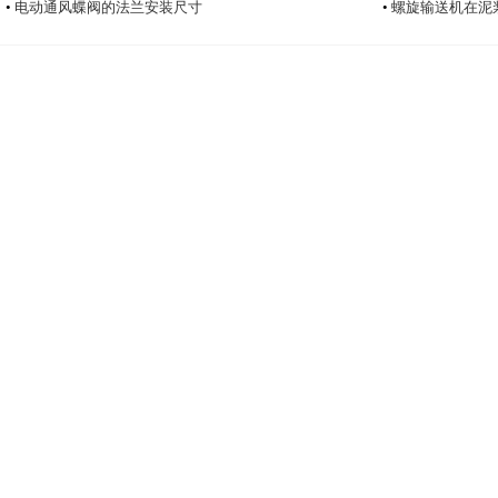
•
电动通风蝶阀的法兰安装尺寸
•
螺旋输送机在泥