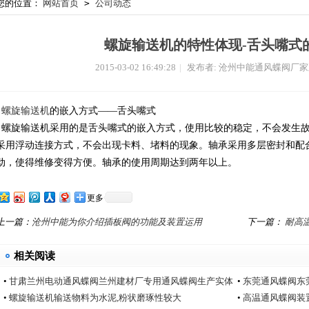
您的位置：
网站首页
>
公司动态
螺旋输送机的特性体现-舌头嘴式
2015-03-02 16:49:28
|
发布者: 沧州中能通风蝶阀厂
螺旋输送机
的嵌入方式——舌头嘴式
螺旋输送机采用的是舌头嘴式的嵌入方式，使用比较的稳定，不会发生故
采用浮动连接方式，不会出现卡料、堵料的现象。轴承采用多层密封和配
动，使得维修变得方便。轴承的使用周期达到两年以上。
更多
上一篇：
沧州中能为你介绍插板阀的功能及装置运用
下一篇：
耐高
相关阅读
•
甘肃兰州电动通风蝶阀兰州建材厂专用通风蝶阀生产实体
•
东莞通风蝶阀东
厂家中能电动通风蝶阀厂
•
螺旋输送机输送物料为水泥,粉状磨琢性较大
•
高温通风蝶阀装