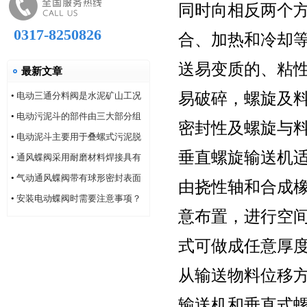
同时向相反两个
0317-8250826
合、加热和冷却
送易变质的、粘
最新文章
易破碎，螺旋及
•
电动三通分料阀是水泥矿山工况
的系列产品
•
电动污泥斗的部件由三大部分组
密封性及螺旋与
成
•
电动泥斗主要用于叠螺式污泥脱
垂直螺旋输送机
水机
•
通风蝶阀采用耐磨材料焊接具有
耐磨性好的特点
•
气动通风蝶阀带有球形密封表面
由挠性轴和合成
的衬氟塑料
•
安装电动蝶阀时需要注意事项？
意布置，进行空
式可做成任意厚
从输送物料位移
输送机和垂直式