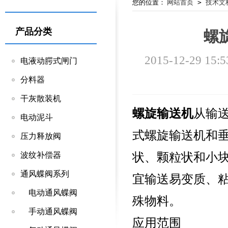
您的位置：
网站首页
>
技术文
产品分类
螺
2015-12-29 15:5
电液动腭式闸门
分料器
干灰散装机
螺旋输送机
从输
电动泥斗
式螺旋输送机和
压力释放阀
状、颗粒状和小
波纹补偿器
通风蝶阀系列
宜输送易变质、
电动通风蝶阀
殊物料。
手动通风蝶阀
应用范围